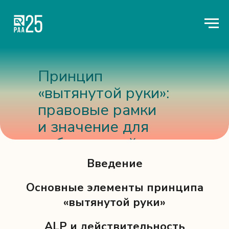
Принцип
«вытянутой руки»:
правовые рамки
и значение для
арбитражной
практики
Введение
Основные элементы принципа
«вытянутой руки»
ALP и действительность