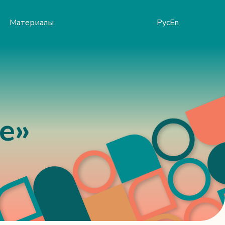
Материалы
Рус
En
е»